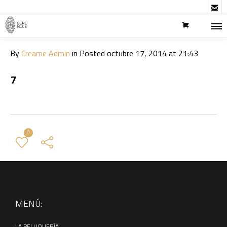

By
Creame Admin
in
Posted
octubre 17, 2014 at 21:43
7
0
← Previous Post
All Posts
Next Post →
MENÚ:
LA PELUQUERÍA